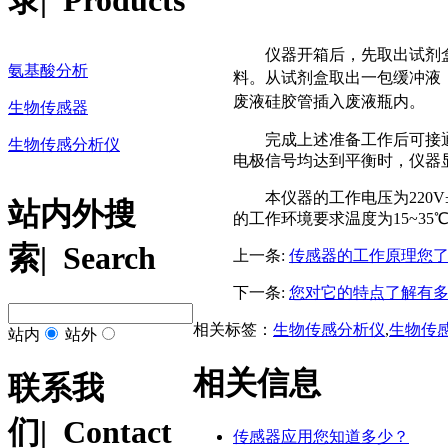
录
| Products
仪器开箱后，先取出试剂
氨基酸分析
料。
从试剂盒取出一包缓冲液
废液硅胶管插入废液瓶内。
生物传感器
完成上述准备工作后可接
生物传感分析仪
电极信号均达到平衡时，仪器显
本仪器的工作电压为220
站内外搜
的工作环境要求温度为15~35
索
| Search
上一条:
传感器的工作原理您
下一条:
您对它的特点了解有
相关标签：
生物传感分析仪
,
生物传
站内
站外
相关信息
联系我
们
| Contact
传感器应用您知道多少？