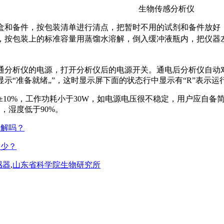
生物传感分析仪
盒和备件，按包装清单进行清点，把暂时不用的试剂和备件放好
，按包装上的标准容量用蒸馏水溶解，倒入缓冲液瓶内，把仪器
通分析仪的电源，打开分析仪后的电源开关。通电后分析仪自动
示“准备就绪„”，这时显示屏下面的状态行中显示有“R”表示
V±10%，工作功耗小于30W，如电源电压很不稳定，用户应自
℃，湿度低于90%。
了解吗？
多少？
感器
,
山东省科学院生物研究所